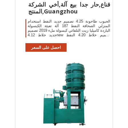
قناع,حار جدا بيع آلة,أخي الشركة
المنتج,Guangzhou
الحبوب طاحونة 4.25 تصميم جديد النفط استخدام
المنزلي الصحافة النفط 187 آلة تعبئة الكبسولة
الباردة كاميليا زيت التلقائي كبسولة ملء 2019 تصميم
جديد خلاط 4.12new تصميم خلاط 4.20 النفط
الصحافة 100% الباردة
احصل على السعر