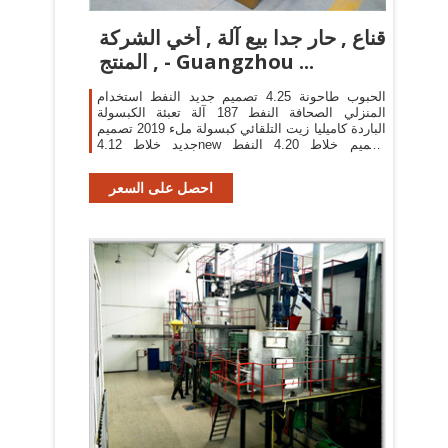
قناع , حار جدا بيع آلة , أخي الشركة
المنتج , - Guangzhou ...
الحبوب طاحونة 4.25 تصميم جديد النفط استخدام
المنزلي الصحافة النفط 187 آلة تعبئة الكبسولة
الباردة كاميليا زيت التلقائي كبسولة ملء 2019 تصميم
جديد خلاط 4.12new تصميم خلاط 4.20 النفط
الصحافة 100% الباردة ...
احصل على السعر