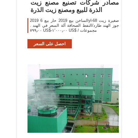
مصادر شركات تصنيع مصنع زيت
الذرة للبيع ومصنع زيت الذرة
2019 الساخن بيع 2019 حار بيع 6yl-68 صغيرة زيت
جوز الهند طارد/النفط الصحافة آلة السعر في الهند .
٧٩٩٫٠٠ US$-١٬٠٠٠٫٠٠ US$ / مجموعات
احصل على السعر