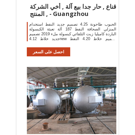
قناع , حار جدا بيع آلة , أخي الشركة
المنتج , - Guangzhou
الحبوب طاحونة 4.25 تصميم جديد النفط استخدام
المنزلي الصحافة النفط 187 آلة تعبئة الكبسولة
الباردة كاميليا زيت التلقائي كبسولة ملء 2019 تصميم
جديد خلاط 4.12new تصميم خلاط 4.20 النفط
الصحافة 100% الباردة
احصل على السعر