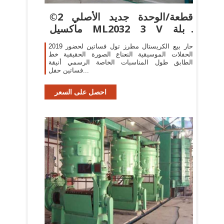
©2 قطعة/الوحدة جديد الأصلي
ماكسيل ML2032 3 V قابلة
للشحن
2019 حار بيع الكريستال مطرز تول فساتين لحضور
الحفلات الموسيقية النعناع الصورة الحقيقية خط
الطابق طول المناسبات الخاصة الرسمي أنيقة
فساتين حفل...
احصل على السعر