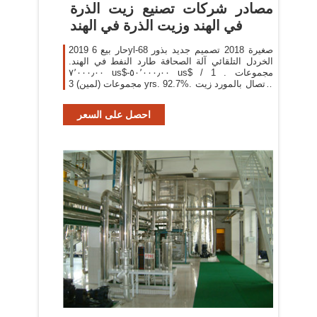
مصادر شركات تصنيع زيت الذرة
في الهند وزيت الذرة في الهند
2019 حار بيع 6yl-68 صغيرة 2018 تصميم جديد بذور
الخردل التلقائي آلة الصحافة طارد النفط في الهند.
٧٬٠٠٠٫٠٠ us$-٥٠٬٠٠٠٫٠٠ us$ / مجموعات . 1
مجموعات (لمين) 3 yrs. 92.7%. الاتصال بالمورد زيت
الذرة استخراج عملية/ زيت اللافندر/ زيت الخزامى
احصل على السعر