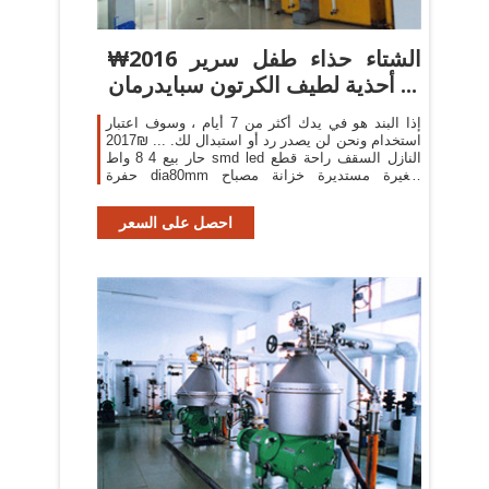
₩2016 الشتاء حذاء طفل سرير
أحذية لطيف الكرتون سبايدرمان ...
إذا البند هو في يدك أكثر من 7 أيام ، وسوف اعتبار
استخدام ونحن لن يصدر رد أو استبدال لك. ... ₪2017
حار بيع 4 8 واط smd led النازل السقف راحة قطع
حفرة dia80mm صغيرة مستديرة خزانة مصباح
ac100-240v ce & rohs 10 قطعة ...
احصل على السعر