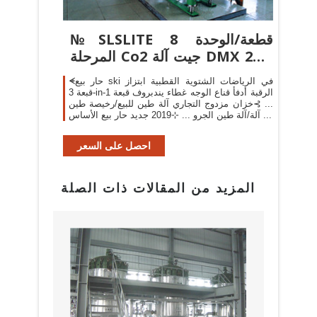
№SLSLITE 8 قطعة/الوحدة
المرحلة Co2 جيت آلة DMX 2CH
ثاني ...
ᗛحار بيع ski في الرياضات الشتوية القطبية ابتزاز
قبعة 3-in-1 الرقبة أدفأ قناع الوجه غطاء يندبروف قبعة
... ⊱خزان مزدوج التجاري آلة طين للبيع/رخيصة طين
آلة/آلة طين الجرو ... ⊹2019 جديد حار بيع الأساس ...
احصل على السعر
المزيد من المقالات ذات الصلة
البراز
مع