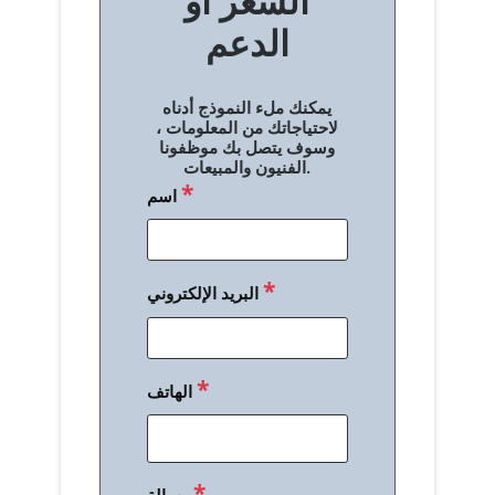
السعر أو
ح
الدعم
ا
ل
يمكنك ملء النموذج أدناه
م
لاحتياجاتك من المعلومات ،
وسوف يتصل بك موظفونا
ق
الفنيون والمبيعات.
*
اسم
ا
ل
ا
*
البريد الإلكتروني
ت
*
الهاتف
*
رسالة