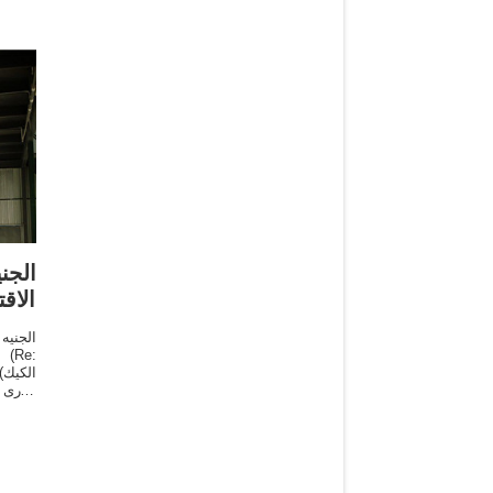
الجن
الاق
الكيك)
ادارى
ويتجه 
ليكون