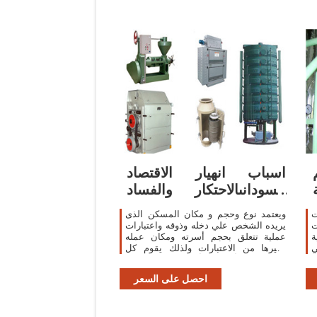
اسباب انهيار الاقتصاد
السودانىالاحتكار والفساد
..وغياب
ت
ويعتمد نوع وحجم و مكان المسكن الذى
ت
يريده الشخص علي دخله وذوقه واعتبارات
ة
عملية تتعلق بحجم أسرته ومكان عمله
وغيرها من الاعتبارات ولذلك يقوم كل
شخص ببناء أو شراء أو استئجار المسكن
الذي يتناسب
احصل على السعر