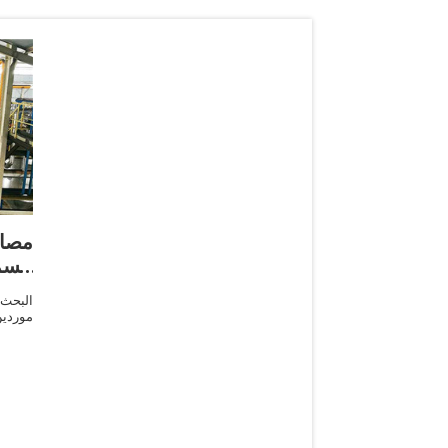
مصا
السم
البحث
موردي