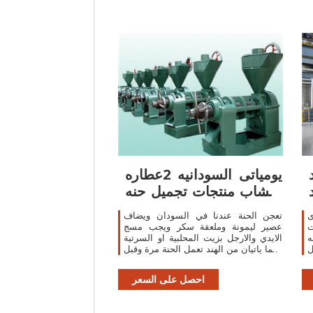
يومياتى السودانيه 2عطاره
اعشاب منتجات تجميل حنه
سودانى
ى
تعجن الحنة عندنا في السودان ويضاف
ت
عصير ليمونة وملعقة سكر ويجب مسج
ه
الايدي والارجل بزيت المحلبية او السرتية
ل
وهما ياتيان من الهند تعمل الحنة مرة وقبل
ن
ان تغسل نعمل محلول من عصير ليمونة
ب
وملعقتين
احصل على السعر