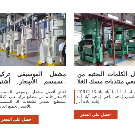
 الكلمات البحثيه من
مشغل الموسيقى تركيا
عي منتديات مسك الغلا
السمسم الأسعار, أشترِ
أفضل مشغل
2019-02-13· آب أب اب آبا أبأ أبا آباء إباء
اشترِ أفضل مشغل موسيقى السمس
أباتشي إباحة إباحي إباحية آباد أباد
الأسعار قادم من مصانع تركيا على. كذل
إبادة إباده آبار
تستطيع تصدير مشغلات الـ السمس
الأسعار لجميع العالم.
احصل على السعر
احصل على السعر