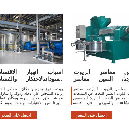
ين معاصر الزيوت
اسباب انهيار الاقتصاد
اردة، الصين معاصر
السودانىالاحتكار والفساد
الزيوت الباردة
..وغياب
 معاصر الزيوت الباردة، معاصر
ويعتمد نوع وحجم و مكان المسكن الذ
 الباردة الصين البحث عن المنتجات
يريده الشخص علي دخله وذوقه واعتبارا
 معاصر الزيوت الباردة المصنعين
عملية تتعلق بحجم أسرته ومكان عمل
والموردين في قائمة sa.Made-in-
وغيرها من الاعتبارات ولذلك يقوم ك
China.com
شخص ببناء أو شراء أو استئجار المسك
الذي يتناس
احصل على السعر
احصل على السعر