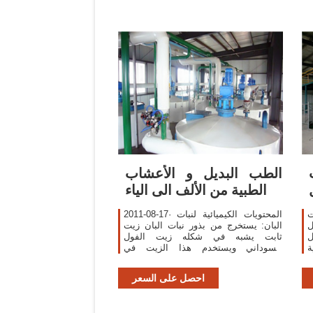
الطب البديل و الأعشاب
الطبية من الألف الى الياء
ت
2011-08-17· المحتويات الكيميائية لنبات
ل
البان: يستخرج من بذور نبات البان زيت
ل
ثابت يشبه في شكله زيت الفول
ة
السوداني ويستخدم هذا الزيت في
نوع
الشمال للاكل ويفضلونه على زيت الفول
ت
السوداني والسمن البري، يتكون هذا
احصل على السعر
الزيت من