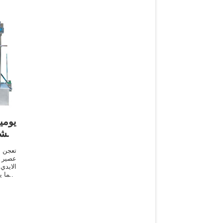
اعشا
تعجن 
عصير 
الايدي
وهما ي
ان تغ