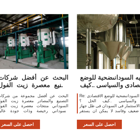
يه السودانىضحية للوضع
البحث عن أفضل شركات
تصادى والسياسى ..كيف
تصنيع معصرة زيت الفول
السوداني ومعصرة
Re: الجنيه السودانىضحية للوضع الاقتصادى
البحث عن أفضل مجموعة من شركا
والسياسى ..كيف الحل ؟ (Re:
التصنيع والمصادر معصرة زيت الفو
الاستثمار فى السودان فى ظل جهاز
السوداني منتجات معصرة زيت الفو
 ضعيف وفاسد لا يمكن ان يستقر
السوداني رخيصة وذات جودة عالي
لبلادنا طالما ان المسنثمر يترك
لأسواق متحدثي arabic في screw-- 
 تحت رحمة موظفين وسماسرة
زيت ضغط ال زيت / زيت زي
احصل على السعر
احصل على السعر
ووزراء كل