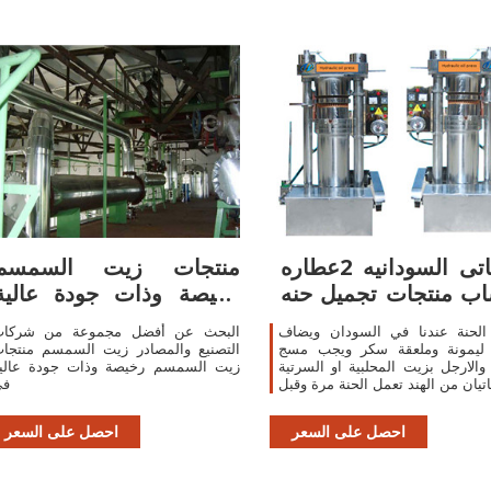
يومياتى السودانيه 2عطاره
منتجات زيت السمسم
ب منتجات تجميل حنه
رخيصة وذات جودة عالية
سودانى
زيت السمسم شركات
الحنة عندنا في السودان ويضاف
البحث عن أفضل مجموعة من شركا
ليمونة وملعقة سكر ويجب مسج
التصنيع والمصادر زيت السمسم منتجا
 والارجل بزيت المحلبية او السرتية
زيت السمسم رخيصة وذات جودة عالي
اتيان من الهند تعمل الحنة مرة وقبل
في
سل نعمل محلول من عصير ليمونة
وملعقتين
احصل على السعر
احصل على السعر