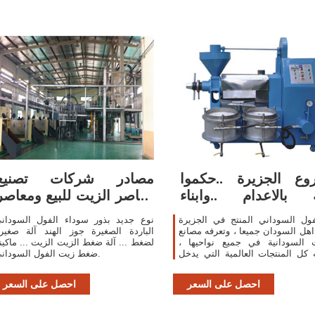
ع الجزيرة ..حكموا
مصادر شركات تصنيع
 بالاعدام ..وابناء
معاصر الزيت للبيع ومعاصر
الجزيرة ...
الزيت للبيع في ...
ول السوداني المنتج في الجزيرة
نوع جديد بذور سوداء الفول السودان
اهل السودان جميعا ، وتعرفه مصانع
الباردة الصغيرة جوز الهند آلة صغير
ت السودانية في جميع نواحيها ،
لضغط ... آلة ضغط الزيت الزيت ... ماكين
 كل المنتجات العالمية التي يدخل
ضغط زيت الفول السوداني.
السوداني في انتاجها ، وان الفول
...
احصل على السعر
احصل على السعر