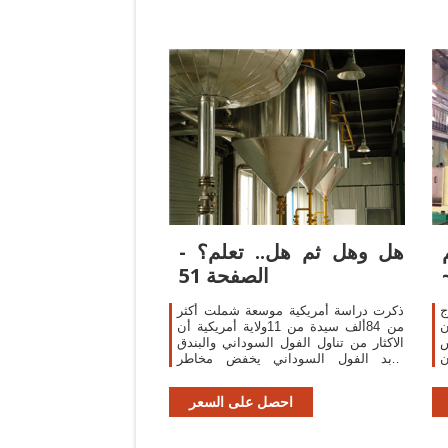
هل وهل ثم هل.. تعلم؟ -
الصفحة 51
ج
ذكرت دراسة أمريكية موسعة شملت أكثر
ن
من 84ألف سيدة من 11ولاية أمريكية أن
س
الاكثار من تناول الفول السوداني والبندق
ن
وزبد الفول السوداني يخفض مخاطر
ا
الإصابة بالنوع الثاني من مرض السكر
ر
الذي يصيب كبار
احصل على السعر