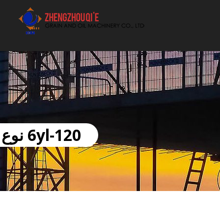
أفضل بيع آلة الزيوت النباتية الموردون
6yl-120 نوع آلة ضغط زيت الفول السوداني بأسعار السودان