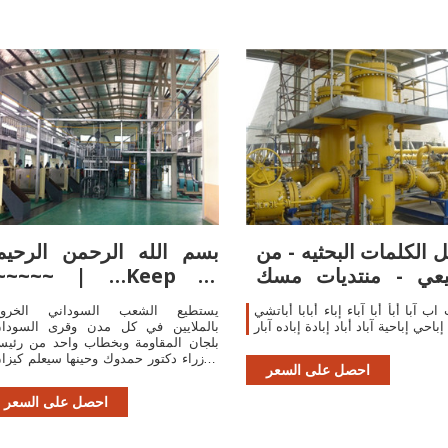
 الكلمات البحثيه - من
بسم الله الرحمن الرحيم
يعي - منتديات مسك
~~~~~ | …Keep in
الغلا
touch with the
ب آبا أبأ أبا آباء إباء أبابا أباتشي
يستطيع الشعب السوداني الخرو
إباحي إباحية آباد أباد إبادة إباده آبار
بالملايين في كل مدن وقرى السودا
بلجان المقاومة وبخطاب واحد من رئي
الوزراء دكتور حمدوك وحينها سيعلم كيزا
احصل على السعر
وكوزات الرئيس الحرامي انهم ارتكبو
جريمه لا تغتف
احصل على السعر