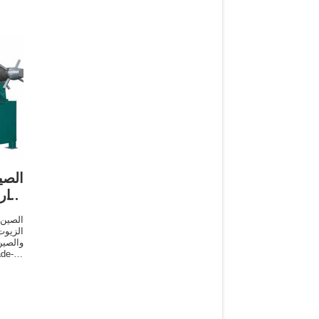
الص
الب
الصين
الزيوت
والصين