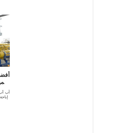
أفضل
تجم
آب أب ا
إباحة 