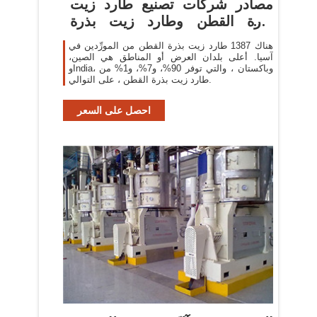
مصادر شركات تصنيع طارد زيت
بذرة القطن وطارد زيت بذرة
القطن ...
هناك 1387 طارد زيت بذرة القطن من المورِّدين في
آسيا. أعلى بلدان العرض أو المناطق هي الصين،
وIndia، وباكستان ، والتي توفر 90%، و7%، و1% من
طارد زيت بذرة القطن ، على التوالي.
احصل على السعر