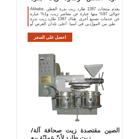
القطن
Alibaba يقدم منتجات 1387 طارد زيت بذرة القطن.
حوالي 97% منها عبارة عن معاصر زيت، و1% عبارة
عن خدمات تصنيع أخرى. هناك 1387 طارد زيت بذرة
القطن من المورِّدين في آسيا. أعلى بلدان العرض أو
المناطق هي الصين
احصل على السعر
الصين مقتصدة زيت صحافة آلة/
زيت طارد لأنّ عمليّة بيع