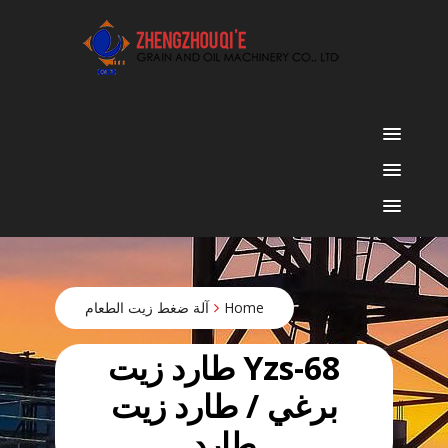
p
o
t
أفضل بيع آلة الزيوت النباتية الموردون
Home
آلة ضغط زيت الطعام
Yzs-68 طارد زيت
برغي / طارد زيت
طارد