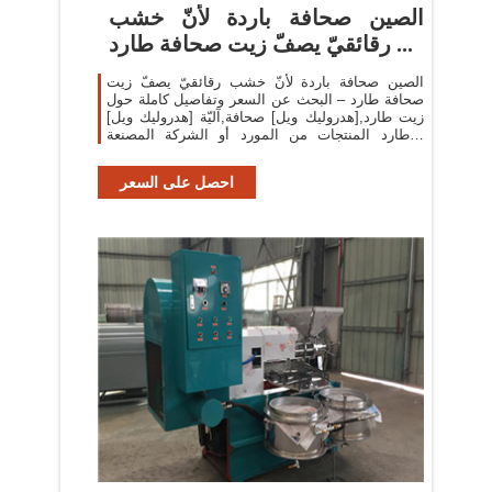
الصين صحافة باردة لأنّ خشب
رقائقيّ يصفّ زيت صحافة طارد ...
الصين صحافة باردة لأنّ خشب رقائقيّ يصفّ زيت
صحافة طارد – البحث عن السعر وتفاصيل كاملة حول
زيت طارد,[هدروليك ويل] صحافة,آليّة [هدروليك ويل]
طارد المنتجات من المورد أو الشركة المصنعة -
Dezhou Daohang Machinery Co., Ltd..
احصل على السعر