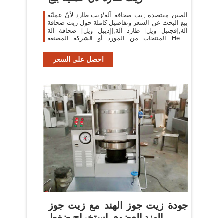
الصين مقتصدة زيت صحافة آلة/زيت طارد لأنّ عمليّة
بيع البحث عن السعر وتفاصيل كاملة حول زيت صحافة
آلة,[فجتبل ويل] طارد آلة,[إديبل ويل] صحافة آلة
المنتجات من المورد أو الشركة المصنعة Hebei
Huipin Machinery Co., Ltd..
احصل على السعر
جودة زيت جوز الهند مع زيت جوز
الهند العضوي استخراج ضغط