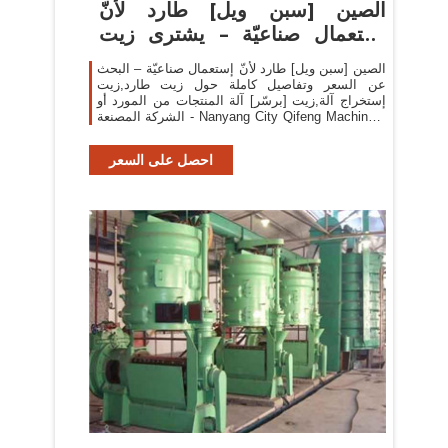
الصين [سبن ويل] طارد لأنّ
إستعمال صناعيّة – يشترى زيت
طارد ...
الصين [سبن ويل] طارد لأنّ إستعمال صناعيّة – البحث
عن السعر وتفاصيل كاملة حول زيت طارد,زيت
إستخراج آلة,زيت [برسّر] آلة المنتجات من المورد أو
الشركة المصنعة - Nanyang City Qifeng Machinery
Co., Ltd..
احصل على السعر