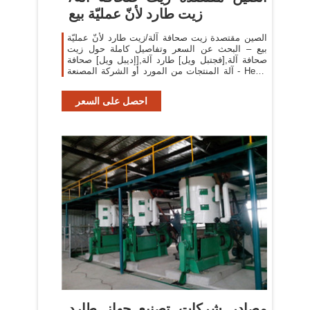
زيت طارد لأنّ عمليّة بيع
الصين مقتصدة زيت صحافة آلة/زيت طارد لأنّ عمليّة
بيع – البحث عن السعر وتفاصيل كاملة حول زيت
صحافة آلة,[فجتبل ويل] طارد آلة,[إديبل ويل] صحافة
آلة المنتجات من المورد أو الشركة المصنعة - Hebei
Huipin Machinery Co., Ltd..
احصل على السعر
مصادر شركات تصنيع جهاز طارد