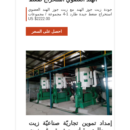
جودة زيت جوز الهند مع زيت جوز الهند العضوي
استخراج ضغط جيدة طارد 1-4 مجموعة / مجموعات
US $2222.00
احصل على السعر
إمداد تموين تجاريّة صناعيّة زيت
طارد, مقياس صغيرة برغي زيت