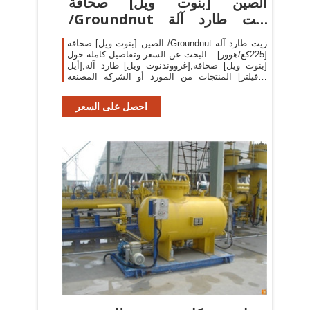
الصين [بنوت ويل] صحافة
/Groundnut زيت طارد آلة
[225كغ/هوور
الصين [بنوت ويل] صحافة /Groundnut زيت طارد آلة
[225كغ/هوور] – البحث عن السعر وتفاصيل كاملة حول
[بنوت ويل] صحافة,[غرووندنوت ويل] طارد آلة,[أيل
فيلتر] المنتجات من المورد أو الشركة المصنعة -
Nanyang City Qifeng Machinery Co., Ltd..
احصل على السعر