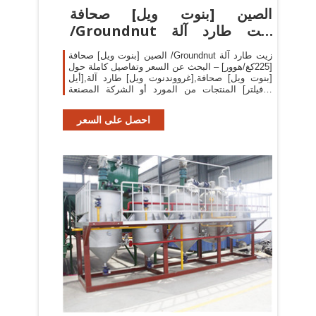
الصين [بنوت ويل] صحافة
/Groundnut زيت طارد آلة
[225كغ/هوور ...
الصين [بنوت ويل] صحافة /Groundnut زيت طارد آلة
[225كغ/هوور] – البحث عن السعر وتفاصيل كاملة حول
[بنوت ويل] صحافة,[غرووندنوت ويل] طارد آلة,[أيل
فيلتر] المنتجات من المورد أو الشركة المصنعة -
Nanyang City Qifeng Machinery Co., Ltd..
احصل على السعر