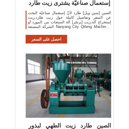
إستعمال صناعيّة يشترى زيت طارد
الصين [سبن ويل] طارد لأنّ إستعمال صناعيّة البحث
عن السعر وتفاصيل كاملة حول زيت طارد,زيت
إستخراج آلة,زيت [برسّر] آلة المنتجات من المورد أو
الشركة المصنعة Nanyang City Qifeng Machinery
Co., Ltd..
احصل على السعر
الصين طارد زيت الطهي لبذور