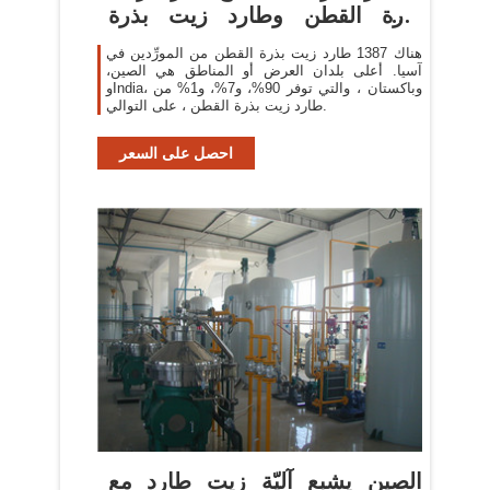
بذرة القطن وطارد زيت بذرة
القطن
هناك 1387 طارد زيت بذرة القطن من المورِّدين في
آسيا. أعلى بلدان العرض أو المناطق هي الصين،
وIndia، وباكستان ، والتي توفر 90%، و7%، و1% من
طارد زيت بذرة القطن ، على التوالي.
احصل على السعر
الصين يشبع آليّة زيت طارد مع