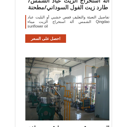
آلة استخراج الزيت عباد الشمس/
طارد زيت الفول السوداني/مطحنة
تفاصيل التعبئة والتغليف قفص خشبي أو البليت عباد
الشمس آلة استخراج الزيت ميناء Qingdao
sunflower oil
احصل على السعر