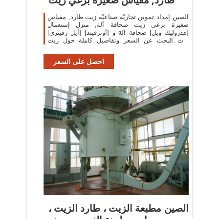
الصين إمداد تموين تجاريّة صناعيّة زيت طارد, مقياس
صغيرة برغي زيت صحافة آلة, منزل إستعمال
[هدروليك ويل] صحافة آلة و [أونرفيند] [أيل رفينري]
آلات البحث عن السعر وتفاصيل كاملة حول زيت
طارد,زيت [ميلّ مشن],زيت [بروسسّ قويبمنت
احصل على السعر
الصين مطبعة الزيت ، طارد الزيت ،