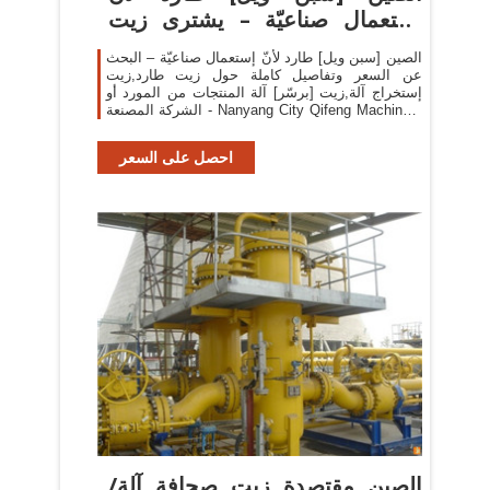
إستعمال صناعيّة – يشترى زيت
طارد
الصين [سبن ويل] طارد لأنّ إستعمال صناعيّة – البحث
عن السعر وتفاصيل كاملة حول زيت طارد,زيت
إستخراج آلة,زيت [برسّر] آلة المنتجات من المورد أو
الشركة المصنعة - Nanyang City Qifeng Machinery
Co., Ltd..
احصل على السعر
الصين مقتصدة زيت صحافة آلة/