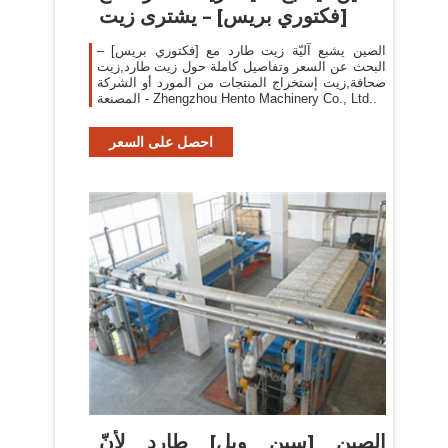
[فكتوري بريس] – يشترى زيت
الصين يشبع آليّة زيت طارد مع [فكتوري بريس] –
البحث عن السعر وتفاصيل كاملة حول زيت طارد,زيت
صحافة,زيت إستخراج المنتجات من المورد أو الشركة
المصنعة - Zhengzhou Hento Machinery Co., Ltd..
احصل على السعر
الصين [سبن ويل] طارد لأنّ